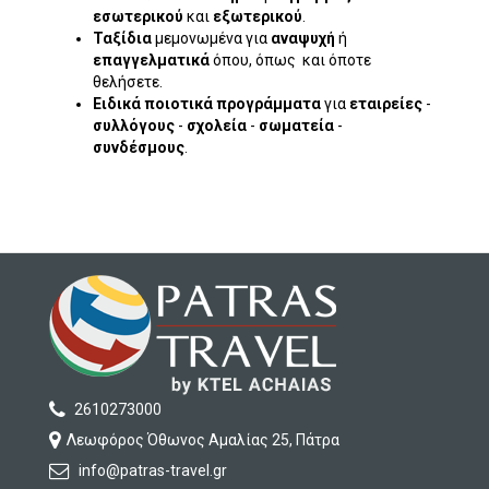
εσωτερικού
και
εξωτερικού
.
Ταξίδια
μεμονωμένα για
αναψυχή
ή
επαγγελματικά
όπου, όπως και όποτε
θελήσετε.
Ειδικά ποιοτικά προγράμματα
για
εταιρείες
-
συλλόγους
-
σχολεία
-
σωματεία
-
συνδέσμους
.
2610273000
Λεωφόρος Όθωνος Αμαλίας 25, Πάτρα
info
@patras-travel
.gr