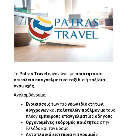
Το
Patras Travel
οργανώνει με
ποιότητα
και
ασφάλεια
επαγγελματικά ταξίδια
ή
ταξίδια
αναψυχής
.
Αναλαμβάνουμε:
Ενοικιάσεις
των πιο
νέων ιδιόκτητων
,
σύγχρονων
και
πολυτελών πούλμαν
με τους
πλέον
έμπειρους επαγγελματίες οδηγούς
.
Οργανωμένες εκδρομές ποιότητας
στην
Ελλάδα και τον κόσμο.
Ακτοπλοϊκά εισιτήρια
για
γραμμές