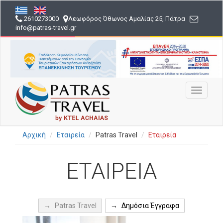
Παράκαμψη
προς
2610273000
Λεωφόρος Όθωνος Αμαλίας 25, Πάτρα
το
info
@patras-travel
.gr
κυρίως
περιεχόμενο
Toggle
navigati
Αρχική
Εταιρεία
Patras Travel
Εταιρεία
ΕΤΑΙΡΕΊΑ
Patras Travel
Δημόσια Έγγραφα