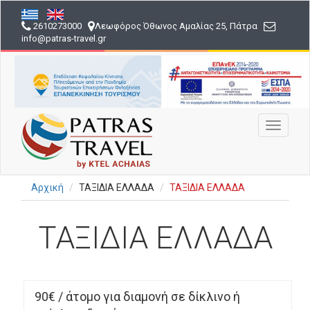
Παράκαμψη
προς
2610273000
Λεωφόρος Όθωνος Αμαλίας 25, Πάτρα
το
info
@patras-travel
.gr
κυρίως
περιεχόμενο
Toggle
navigati
Αρχική
ΤΑΞΙΔΙΑ ΕΛΛΑΔΑ
ΤΑΞΙΔΙΑ ΕΛΛΑΔΑ
ΤΑΞΙΔΙΑ ΕΛΛΑΔΑ
90€ / άτομο για διαμονή σε δίκλινο ή