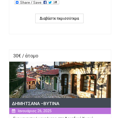
Διαβάστε περισσότερα
για 
AGROTHESSALY 
2025 
– 
ΛΑΡΙΣΑ, 
Κλειστή 
30€ / άτομο
Αγορά 
Νεάπολης
ΔΗΜΗΤΣΑΝΑ –ΒΥΤΙΝΑ
Ιανουάριος 26, 2025