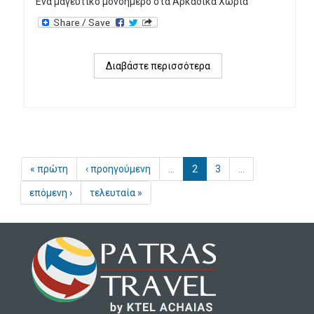
Ένα μαγευτικό μονοήμερο στα Αρκαδικά Χωριά
Διαβάστε περισσότερα
για 
ΔΗΜΗΤΣΑΝΑ 
–
ΒΥΤΙΝΑ 
« πρώτη
‹ προηγούμενη
…
2
3
…
επόμενη ›
τελευταία »