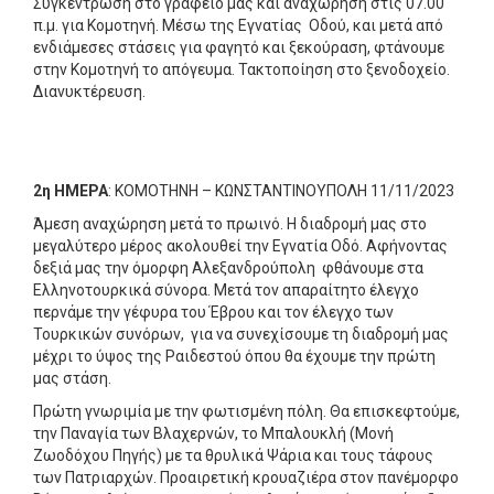
Συγκέντρωση στο γραφείο μας και αναχώρηση στις 07.00
π.μ. για Κομοτηνή. Μέσω της Εγνατίας Οδού, και μετά από
ενδιάμεσες στάσεις για φαγητό και ξεκούραση, φτάνουμε
στην Κομοτηνή το απόγευμα. Τακτοποίηση στο ξενοδοχείο.
Διανυκτέρευση.
2η ΗΜΕΡΑ
: ΚΟΜΟΤΗΝΗ – ΚΩΝΣΤΑΝΤΙΝΟΥΠΟΛΗ 11/11/2023
Άμεση αναχώρηση μετά το πρωινό. Η διαδρομή μας στο
μεγαλύτερο μέρος ακολουθεί την Εγνατία Οδό. Αφήνοντας
δεξιά μας την όμορφη Αλεξανδρούπολη φθάνουμε στα
Ελληνοτουρκικά σύνορα. Μετά τον απαραίτητο έλεγχο
περνάμε την γέφυρα του Έβρου και τον έλεγχο των
Τουρκικών συνόρων, για να συνεχίσουμε τη διαδρομή μας
μέχρι το ύψος της Ραιδεστού όπου θα έχουμε την πρώτη
μας στάση.
Πρώτη γνωριμία με την φωτισμένη πόλη. Θα επισκεφτούμε,
την Παναγία των Βλαχερνών, το Μπαλουκλή (Μονή
Ζωοδόχου Πηγής) με τα θρυλικά Ψάρια και τους τάφους
των Πατριαρχών. Προαιρετική κρουαζιέρα στον πανέμορφο