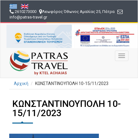
Παράκαμψη
προς
2610273000
Λεωφόρος Όθωνος Αμαλίας 25, Πάτρα
το
info
@patras-travel
.gr
κυρίως
περιεχόμενο
Toggle
navigati
Αρχική
ΚΩΝΣΤΑΝΤΙΝΟΥΠΟΛΗ 10-15/11/2023
ΚΩΝΣΤΑΝΤΙΝΟΥΠΟΛΗ 10-
15/11/2023