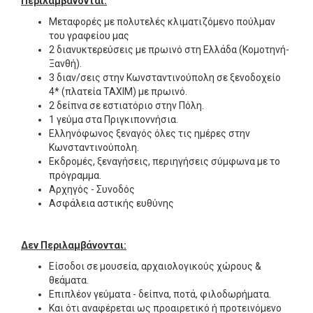
Περιλαμβάνονται:
Μεταφορές με πολυτελές κλιματιζόμενο πούλμαν
του γραφείου μας
2 διανυκτερεύσεις με πρωινό στη Ελλάδα (Κομοτηνή-
Ξανθή).
3 διαν/σεις στην Κωνσταντινούπολη σε ξενοδοχείο
4* (πλατεία ΤΑΧΙΜ) με πρωινό.
2 δείπνα σε εστιατόριο στην Πόλη.
1 γεύμα στα Πριγκιποννήσια.
Ελληνόφωνος ξεναγός όλες τις ημέρες στην
Κωνσταντινούπολη.
Εκδρομές, ξεναγήσεις, περιηγήσεις σύμφωνα με το
πρόγραμμα.
Αρχηγός - Συνοδός
Ασφάλεια αστικής ευθύνης
Δεν Περιλαμβάνονται:
Είσοδοι σε μουσεία, αρχαιολογικούς χώρους &
θεάματα.
Επιπλέον γεύματα - δείπνα, ποτά, φιλοδωρήματα.
Και ότι αναφέρεται ως προαιρετικό ή προτεινόμενο