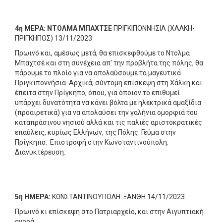
4η ΜΕΡΑ:
ΝΤΟΛΜΑ ΜΠΑΧΤΣΕ
ΠΡΙΓΚΙΠΟΝΝΗΣΙΑ (ΧΑΛΚΗ-
ΠΡΙΓΚΗΠΟΣ) 13/11/2023
Πρωινό και, αμέσως μετά, θα επισκεφθούμε το Ντολμά
Μπαχτσέ και στη συνέχεια απ’ την προβλήτα της πόλης, θα
πάρουμε το πλοίο για να απολαύσουμε τα μαγευτικά
Πριγκιποννήσια. Αρχικά, σύντομη επίσκεψη στη Χάλκη και
έπειτα στην Πρίγκηπο, όπου, για όποιον το επιθυμεί
υπάρχει δυνατότητα να κάνει βόλτα με ηλεκτρικά αμαξίδια
(προαιρετικά) για να απολαύσει την γαλήνια ομορφιά του
καταπράσινου νησιού αλλά και τις παλιές αριστοκρατικές
επαύλεις, κυρίως Ελλήνων, της Πόλης. Γεύμα στην
Πρίγκηπο. Επιστροφή στην Κωνσταντινούπολη.
Διανυκτέρευση.
5η ΗΜΕΡΑ:
ΚΩΝΣΤΑΝΤΙΝΟΥΠΟΛΗ-ΞΑΝΘΗ 14/11/2023
Πρωινό κι επίσκεψη στο Πατριαρχείο, και στην Αιγυπτιακή
αγορά.