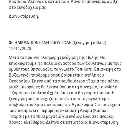
Βόσπορο. Δείπνο σε εστιατόριο. Αργά το απόγευμα, άφιξη
στο ξενοδοχείο μας.
Διανυκτέρευση.
3
η ΗΜΕΡΑ:
ΚΩΝΣΤΑΝΤΙΝΟΥΠΟΛΗ (ξενάγηση πόλης)
12/11/2023
Μετά το πρωινό ολοήμερη ξενάγηση της Πόλης. Θα
επισκεφτούμε το παλαιό ανάκτορο των Σουλτάνων με τους
αμύθητους θησαυρούς, το γνωστό Τοπ-Καπί. Επίσκεψη στο
Βυζαντινό Ιππόδρομο όπου βρίσκεται η στήλη του
Θεοδοσίου. Σε ένα από τα σπουδαιότερα τζαμιά της πόλης
με έξι μιναρέδες θα ξεναγηθούμε στη συνέχεια, το «Μπλε
Τζαμί» του Σουλτάν Αχμέτ, όπου και θα γευματίσουμε. Η
ξενάγηση μας συνεχίζεται σε ένα από τα μεγαλύτερα
σύμβολα του Χριστιανισμού, την Αγία Σοφία. Στη συνέχεια
μας περιμένει η περίφημη Σκεπαστή Αγορά (Καπαλί
Τσαρσί) με τα 4000 μαγαζιά για ενδιαφέρουσες αγορές.
Χρόνος ελεύθερος. Δείπνο σε εστιατόριο. Διανυκτέρευση.