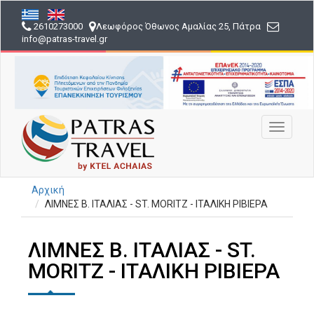
Παράκαμψη
προς
2610273000
Λεωφόρος Όθωνος Αμαλίας 25, Πάτρα
το
info
@patras-travel
.gr
κυρίως
περιεχόμενο
Toggle
navigati
Αρχική
ΛΙΜΝΕΣ Β. ΙΤΑΛΙΑΣ - ST. MORITZ - ΙΤΑΛΙΚΗ ΡΙΒΙΕΡΑ
ΛΙΜΝΕΣ Β. ΙΤΑΛΙΑΣ - ST.
MORITZ - ΙΤΑΛΙΚΗ ΡΙΒΙΕΡΑ