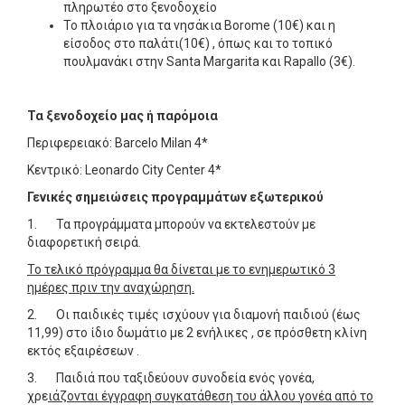
πληρωτέο στο ξενοδοχείο
Το πλοιάριο για τα νησάκια Borome (10€) και η
είσοδος στο παλάτι(10€) , όπως και το τοπικό
πουλμανάκι στην Santa Margarita και Rapallo (3€).
Τα ξενοδοχείο μας ή παρόμοια
Περιφερειακό: Barcelo Milan 4*
Κεντρικό: Leonardo City Center 4*
Γενικές σημειώσεις προγραμμάτων εξωτερικού
1. Τα προγράμματα μπορούν να εκτελεστούν με
διαφορετική σειρά.
Το τελικό πρόγραμμα θα δίνεται με το ενημερωτικό 3
ημέρες πριν την αναχώρηση.
2. Οι παιδικές τιμές ισχύουν για διαμονή παιδιού (έως
11,99) στο ίδιο δωμάτιο με 2 ενήλικες , σε πρόσθετη κλίνη
εκτός εξαιρέσεων .
3. Παιδιά που ταξιδεύουν συνοδεία ενός γονέα,
χρε
ιάζονται έγγραφη συγκατάθεση του άλλου γονέα από το