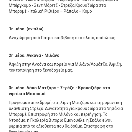
Μπέργκαμο - Σεντ Μόριτζ - Στρέζα Κρουαζιέρα στα
Μπορομέ - Ιταλική Ριβιέρα – Ράπαλο - Κόμο
1η μέρα: (εν πλω)
Αναχώρηση από Πάτρα, επιβίβαση στο πλοίο, απόπλους.
2η μέρα: Ανκόνα - Μιλάνο
Άφιξη στην Ανκόνα και πορεία για Μιλάνο/Λομάτζο. Άφιξη,
τακτοποίηση στο ξενοδοχείο μας.
3η μέρα: Λάκο Ματζόρε – Στρέζα - Κρουαζιέρα στα
νησάκια Μπορομέ
Πρόγευμα και εκδρομή στη λίμνη Ματζόρε και τη ρομαντική
ολάνθιστη Στρέζα. Δυνατότητα για κρουαζιέρα στα Νησάκια
Μπορομέ. Επιστροφή στο Μιλάνο και περιήγηση. Το
Ντουόμο, η Γκαλερία Βιτόριο Εμανουέλε, η Σκάλα είναι
μερικά από τα αξιοθέατα που θα δούμε. Επιστροφή στο