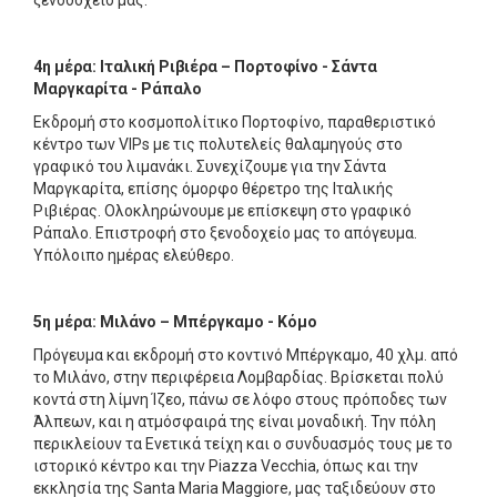
ξενοδοχείο μας.
4η μέρα: Ιταλική Ριβιέρα – Πορτοφίνο - Σάντα
Μαργκαρίτα - Ράπαλο
Εκδρομή στο κοσμοπολίτικο Πορτοφίνο, παραθεριστικό
κέντρο των VIPs με τις πολυτελείς θαλαμηγούς στο
γραφικό του λιμανάκι. Συνεχίζουμε για την Σάντα
Μαργκαρίτα, επίσης όμορφο θέρετρο της Ιταλικής
Ριβιέρας. Ολοκληρώνουμε με επίσκεψη στο γραφικό
Ράπαλο. Επιστροφή στο ξενοδοχείο μας το απόγευμα.
Υπόλοιπο ημέρας ελεύθερο.
5η μέρα: Μιλάνο – Mπέργκαμο - Κόμο
Πρόγευμα και εκδρομή στο κοντινό Μπέργκαμο, 40 χλμ. από
το Μιλάνο, στην περιφέρεια Λομβαρδίας. Βρίσκεται πολύ
κοντά στη λίμνη Ίζεο, πάνω σε λόφο στους πρόποδες των
Άλπεων, και η ατμόσφαιρά της είναι μοναδική. Την πόλη
περικλείουν τα Ενετικά τείχη και ο συνδυασμός τους με το
ιστορικό κέντρο και την Piazza Vecchia, όπως και την
εκκλησία της Santa Maria Maggiore, μας ταξιδεύουν στο