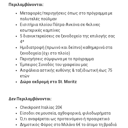
Περιλαμβάνονται:
Μεταφορές/περιηγήσεις όπως στο πρόγραμμα με
πολυτελές πούλμαν
Εισιτήρια πλοίου Πάτρα-Ανκόνα σε 4κλινες
εσωτερικές καμπίνες
5 διανυκτερεύσεις σε ξενοδοχείο της επιλογής σας
4*
Ημιδιατροφή (πρωινό και δείπνο) καθημερινά στα
ξενοδοχεία (όχι στο πλοίο)
Περιηγήσεις σύμφωνα με το πρόγραμμα
Έμπειρος Συνοδός του γραφείου μας
Ασφάλεια αστικής ευθύνης & ταξιδιωτική έως 75
ετών
Δώρο εκδρομή στο
St.
Moritz
Δεν Περιλαμβάνονται:
Checkpoint Iταλίας 20€
Είσοδοι σε μουσεία, αχθοφορικά, φιλοδωρήματα
Ό,τι αναφέρεται ως προτεινόμενο ή προαιρετικό
Δημοτικός Φόρος στο Μιλάνο 6€ το άτομο τη βραδιά