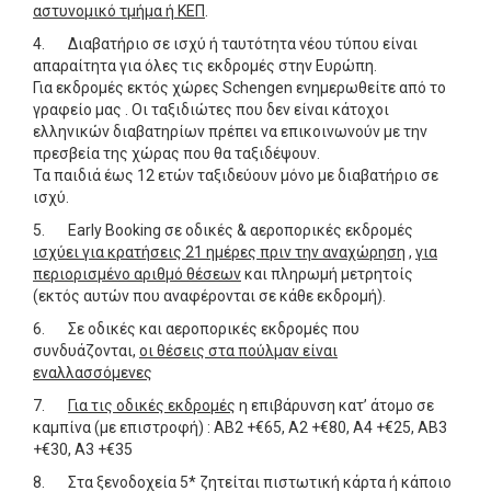
αστυνομικό τμήμα ή ΚΕΠ
.
4. Διαβατήριο σε ισχύ ή ταυτότητα νέου τύπου είναι
απαραίτητα για όλες τις εκδρομές στην Ευρώπη.
Για εκδρομές εκτός χώρες Schengen ενημερωθείτε από το
γραφείο μας . Οι ταξιδιώτες που δεν είναι κάτοχοι
ελληνικών διαβατηρίων πρέπει να επικοινωνούν με την
πρεσβεία της χώρας που θα ταξιδέψουν.
Τα παιδιά έως 12 ετών ταξιδεύουν μόνο με διαβατήριο σε
ισχύ.
5. Early Booking σε οδικές & αεροπορικές εκδρομές
ισχύει για κρατήσεις 21 ημέρες πριν την αναχώρηση
,
για
περιορισμένο αριθμό θέσεων
και πληρωμή μετρητοίς
(εκτός αυτών που αναφέρονται σε κάθε εκδρομή).
6. Σε οδικές και αεροπορικές εκδρομές που
συνδυάζονται,
οι θέσεις στα πούλμαν είναι
εναλλασσόμενες
7.
Για τις οδικές εκδρομές
η επιβάρυνση κατ’ άτομο σε
καμπίνα (με επιστροφή) : ΑΒ2 +€65, Α2 +€80, Α4 +€25, ΑΒ3
+€30, Α3 +€35
8. Στα ξενοδοχεία 5* ζητείται πιστωτική κάρτα ή κάποιο