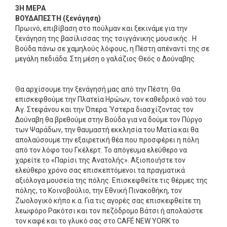
3Η ΜΕΡΑ
ΒΟΥΔΑΠΕΣΤΗ (ξενάγηση)
Πρωινό, επιβίβαση στο πούλμαν και ξεκινάμε για την
ξενάγηση της βασίλισσας της τσιγγάνικης μουσικής . Η
Βούδα πάνω σε χαμηλούς λόφους, η Πέστη απέναντί της σε
μεγάλη πεδιάδα. Στη μέση ο γαλάζιος Θεός ο Δούναβης.
Θα αρχίσουμε την ξενάγησή μας από την Πέστη. Θα
επισκεφθούμε την Πλατεία Ηρώων, τον καθεδρικό ναό του
Αγ. Στεφάνου και την Όπερα. Ύστερα διασχίζοντας τον
Δούναβη θα βρεθούμε στην Βούδα για να δούμε τον Πύργο
των Ψαράδων, την θαυμαστή εκκλησία του Ματία και θα
απολαύσουμε την εξαιρετική θέα που προσφέρει η πόλη
από τον λόφο του Γκέλερτ. Το απόγευμα ελεύθερο να
χαρείτε το «Παρίσι της Ανατολής». Αξιοποιήστε τον
ελεύθερο χρόνο σας επισκεπτόμενοι τα πραγματικά
αξιόλογα μουσεία της πόλης. Επισκεφθείτε τις θέρμες της
πόλης, τo Κοινοβούλιο, την Εθνική Πινακοθήκη, τον
Ζωολογικό κήπο κ.α. Για τις αγορές σας επισκεφθείτε τη
λεωφόρο Ρακότσι και τον πεζόδρομο Βάτσι ή απολαύστε
τον καφέ και το γλυκό σας στο CAFÉ NEW YORK το