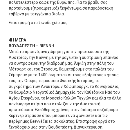
πολυτελέστερο καφέ της Ευρώπης. Για το βράδυ σας
προτείνουμε(προαιρετικά) ξεφάντωμα σε παραδοσιακή
ταβέρνα με τσιγγάνικα βιολιά.
Επιστροφή στο ξενοδοχείο μας.
4Η ΜΕΡΑ
ΒΟΥΔΑΠΕΣΤΗ – ΒΙΕΝΝΗ
Μετά το πρωινό, αναχώρηση για την πρωτεύουσα της
Αυστρίας, την Βιέννη με την μαγευτική αυστριακή ύπαιθρο
να συντροφεύει την διαδρομή μας. Άφιξη στην πόλη του
Μότσαρτ και του Στράους, θα μεταβούμε στο παλάτι του
Σέμπρουν με τα 1400 δωμάτια και τους εξαίρετους κήπους
του, την Όπερα, το μουσείο Φυσικής Ιστορίας, το
συγκρότημα των Ανακτόρων Χόφμπουργκ, το Κοινοβούλιο,
το θαυμάσιο Νεογοτθικό Δημαρχείο, τον Καθεδρικό Ναό του
Αγίου Στεφάνου, το Μουσείο Καλών Τεχνών και όλα τα άλλα
πανέμορφα κτίρια που στολίζουν την Αυστριακή
πρωτεύουσα. Ελεύθερος χρόνος στον διάσημο πεζόδρομο
Κερτνερ στράσσε όπου μπορείτε να ψωνίσετε και τις
περίφημες Βιεννέζικες σοκολάτες. Επιστροφή αργά στο
ξενοδοχείο μας στην Βουδαπέστη. Διανυκτέρευση.