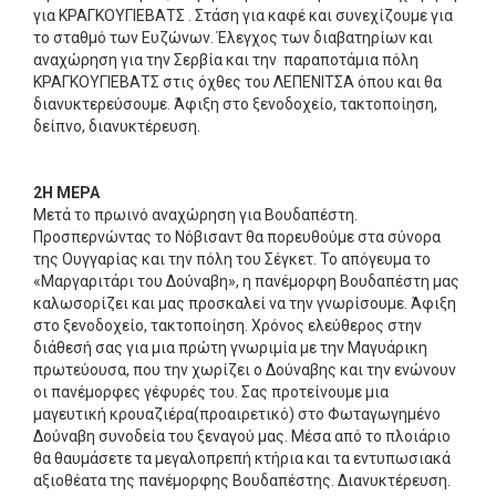
για ΚΡΑΓΚΟΥΓΙΕΒΑΤΣ . Στάση για καφέ και συνεχίζουμε για
το σταθμό των Ευζώνων. Έλεγχος των διαβατηρίων και
αναχώρηση για την Σερβία και την παραποτάμια πόλη
ΚΡΑΓΚΟΥΓΙΕΒΑΤΣ στις όχθες του ΛΕΠΕΝΙΤΣΑ όπου και θα
διανυκτερεύσουμε. Άφιξη στο ξενοδοχείο, τακτοποίηση,
δείπνο, διανυκτέρευση.
2Η ΜΕΡΑ
Μετά το πρωινό αναχώρηση για Βουδαπέστη.
Προσπερνώντας το Νόβισαντ θα πορευθούμε στα σύνορα
της Ουγγαρίας και την πόλη του Σέγκετ. Το απόγευμα το
«Μαργαριτάρι του Δούναβη», η πανέμορφη Βουδαπέστη μας
καλωσορίζει και μας προσκαλεί να την γνωρίσουμε. Άφιξη
στο ξενοδοχείο, τακτοποίηση. Χρόνος ελεύθερος στην
διάθεσή σας για μια πρώτη γνωριμία με την Μαγυάρικη
πρωτεύουσα, που την χωρίζει ο Δούναβης και την ενώνουν
οι πανέμορφες γέφυρές του. Σας προτείνουμε μια
μαγευτική κρουαζιέρα(προαιρετικό) στο Φωταγωγημένο
Δούναβη συνοδεία του ξεναγού μας. Μέσα από το πλοιάριο
θα θαυμάσετε τα μεγαλοπρεπή κτήρια και τα εντυπωσιακά
αξιοθέατα της πανέμορφης Βουδαπέστης. Διανυκτέρευση.