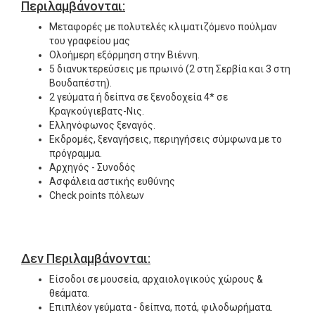
Περιλαμβάνονται
:
Μεταφορές με πολυτελές κλιματιζόμενο πούλμαν
του γραφείου μας
Ολοήμερη εξόρμηση στην Βιέννη.
5 διανυκτερεύσεις με πρωινό (2 στη Σερβία και 3 στη
Βουδαπέστη).
2 γεύματα ή δείπνα σε ξενοδοχεία 4* σε
Κραγκούγιεβατς-Νις.
Ελληνόφωνος ξεναγός.
Εκδρομές, ξεναγήσεις, περιηγήσεις σύμφωνα με το
πρόγραμμα.
Αρχηγός - Συνοδός
Ασφάλεια αστικής ευθύνης
Check points πόλεων
Δεν
Περιλαμβάνονται:
Είσοδοι σε μουσεία, αρχαιολογικούς χώρους &
θεάματα.
Επιπλέον γεύματα - δείπνα, ποτά, φιλοδωρήματα.