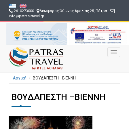
Παράκαμψη
προς
2610273000
Λεωφόρος Όθωνος Αμαλίας 25, Πάτρα
το
info
@patras-travel
.gr
κυρίως
περιεχόμενο
Toggle
navigati
Αρχική
BOYΔΑΠΕΣΤΗ –ΒΙΕΝΝΗ
BOYΔΑΠΕΣΤΗ –ΒΙΕΝΝΗ