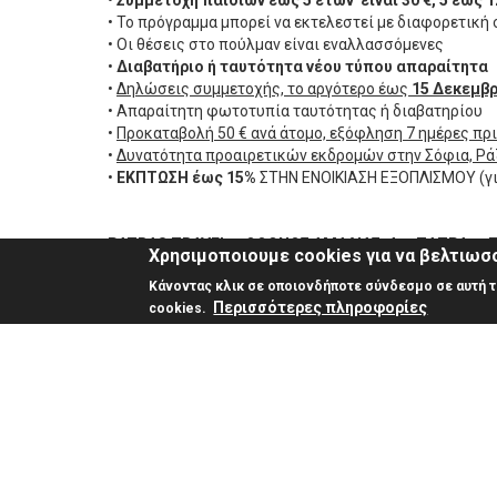
•
Συμμετοχή παιδιών έως 5 ετών είναι 30 €, 5 έως 1
• Το πρόγραμμα μπορεί να εκτελεστεί με διαφορετική
• Οι θέσεις στο πούλμαν είναι εναλλασσόμενες
•
Διαβατήριο ή ταυτότητα νέου τύπου απαραίτητα
•
Δηλώσεις συμμετοχής, το αργότερο έως
15 Δεκεμβρ
• Απαραίτητη φωτοτυπία ταυτότητας ή διαβατηρίου
•
Προκαταβολή 50 € ανά άτομο, εξόφληση 7 ημέρες πρ
•
Δυνατότητα προαιρετικών εκδρομών στην Σόφια, Ρά
•
ΕΚΠΤΩΣΗ έως 15%
ΣΤΗΝ ΕΝΟΙΚΙΑΣΗ ΕΞΟΠΛΙΣΜΟΥ (για
PATRAS TRAVEL - ΟΘΩΝΟΣ ΑΜΑΛΙΑΣ 4 – ΠΑΤΡΑ - ΤΗΛ
Χρησιμοποιουμε cookies για να βελτιωσο
Email:
travelp@otenet.gr
Κάνοντας κλικ σε οποιονδήποτε σύνδεσμο σε αυτή τη
Περισσότερες πληροφορίες
cookies.