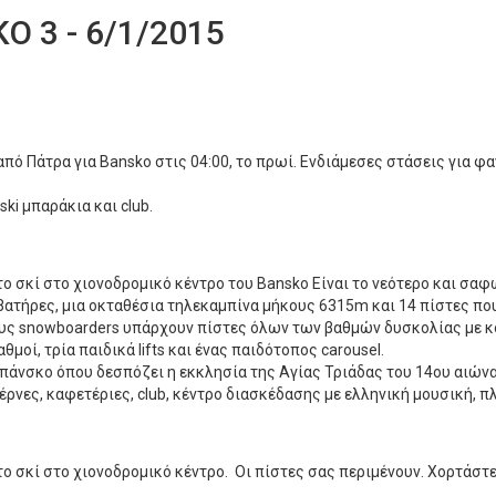
 3 - 6/1/2015
 Πάτρα για Bansko στις 04:00, το πρωί. Ενδιάμεσες στάσεις για φαγ
ski μπαράκια και club.
το σκί στο χιονοδρομικό κέντρο του Bansko Είναι το νεότερο και σα
ατήρες, μια οκταθέσια τηλεκαμπίνα μήκους 6315m και 14 πίστες που
 τους snowboarders υπάρχουν πίστες όλων των βαθμών δυσκολίας με κ
μοί, τρία παιδικά lifts και ένας παιδότοπος carousel.
πάνσκο όπου δεσπόζει η εκκλησία της Αγίας Τριάδας του 14ου αιώνα 
έρνες, καφετέριες, club, κέντρο διασκέδασης με ελληνική μουσική,
το σκί στο χιονοδρομικό κέντρο. Οι πίστες σας περιμένουν. Χορτάστε 