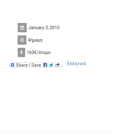
January 3, 2015
4ήμερη
160€/άτομο
Ελληνικά