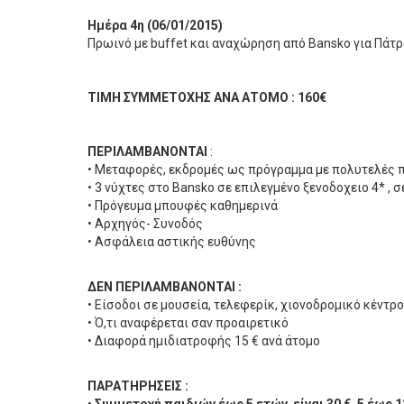
Ημέρα 4η (06/01/2015)
Πρωινό με buffet και αναχώρηση από Bansko για Πάτρ
ΤΙΜΗ ΣΥΜΜΕΤΟΧΗΣ ΑΝΑ ΑΤΟΜΟ :
160€
ΠΕΡΙΛΑΜΒΑΝΟΝΤΑΙ
:
• Μεταφορές, εκδρομές ως πρόγραμμα με πολυτελές 
• 3 νύχτες στo Bansko σε επιλεγμένο ξενοδοχειο 4* ,
• Πρόγευμα μπουφές καθημερινά
• Αρχηγός- Συνοδός
• Ασφάλεια αστικής ευθύνης
ΔΕΝ ΠΕΡΙΛΑΜΒΑΝΟΝΤΑΙ :
• Είσοδοι σε μουσεία, τελεφερίκ, χιονοδρομικό κέντρο 
• Ό,τι αναφέρεται σαν προαιρετικό
• Διαφορά ημιδιατροφής 15 € ανά άτομο
ΠΑΡΑΤΗΡΗΣΕΙΣ :