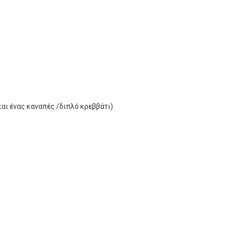
και ένας καναπές /διπλό κρεββάτι)