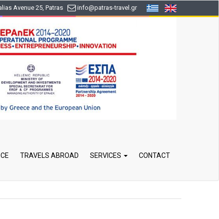
lias Avenue 25, Patras
info
@patras-travel
.gr
ECE
TRAVELS ABROAD
SERVICES
CONTACT