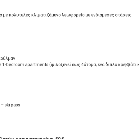
α με πολυτελές κλιματιζόμενο λεωφορείο με ενδιάμεσες στάσεις.
πούλμαν
 σε 1-bedroom apartments (φιλοξενεί εως 4άτομα, ένα διπλό κρεββάτι 
– ski pass