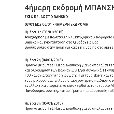
4ήμερη εκδρομή ΜΠΑΝΣΚΟ
ΣΚΙ & RELAX ΣΤΟ
BANSKO
03/01 ΕΩΣ 06/01 - 4ΗΜΕΡΗ ΕΚΔΡΟΜΗ
Ημέρα 1η (03/01/2015)
Αναχώρηση με πολυτελές κλιματιζόμενο λεωφορείο από
Bansko και εγκατάσταση στο ξενοδοχείο μας
Βράδυ: Βόλτα στην πόλη για καφέ ή clubbing στα après 
Ημέρα 2η (04/01/2015)
Πρωινό με buffet. Ημέρα ελεύθερη για να απολαύσετε 
και ολόκληρων των Βαλκανίων! Έχει συνολικά 11 αναβ
100 κανόνια τεχνητής χιόνωσης! Για τους skiers και
τους μικρούς μας φίλους υπάρχουν τρεις παιδικοί σταθ
Εναλλακτικά μπορείτε να επισκεφθείτε το ιστορικό Μ
Παγοδρόμιο, bowling, καταστήματα, παραδοσιακές ταβ
Ημέρα 3η (05/01/2015)
Πρωινό με buffet. Ημέρα ελεύθερη για να απολαύσετε 