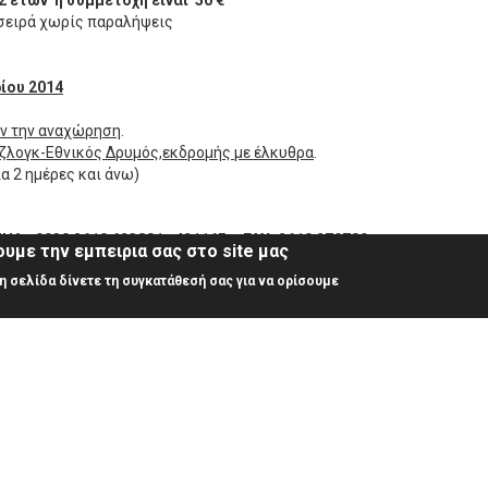
2 ετών η συμμετοχή είναι 50 €
 σειρά χωρίς παραλήψεις
ίου 2014
ιν την αναχώρηση
.
ζλογκ-Εθνικός Δρυμός,εκδρομής με έλκυθρα
.
 2 ημέρες και άνω)
. :0030 2610 623881, 421165 – FAX: 2610 270780
υμε την εμπειρια σας στο site μας
 σελίδα δίνετε τη συγκατάθεσή σας για να ορίσουμε
2610273000
Othonos Amalias Avenue 25, Patras
info
@patras-travel
.gr